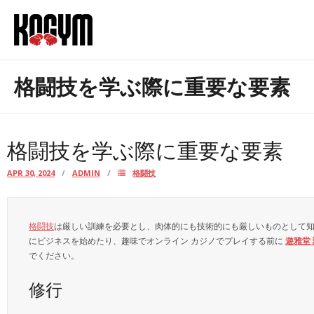
Skip
to
content
お問合せ
格闘技を学ぶ際に重要な要素
当サイトについて
格闘技を学ぶ際に重要な要素
APR 30, 2024
ADMIN
格闘技
格闘技
は厳しい訓練を必要とし、肉体的にも技術的にも厳しいものとして
にビジネスを始めたり、趣味でオンライン カジノでプレイする前に
遊雅堂
でください。
修行