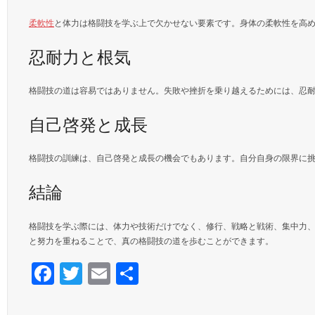
柔軟性
と体力は格闘技を学ぶ上で欠かせない要素です。身体の柔軟性を高
忍耐力と根気
格闘技の道は容易ではありません。失敗や挫折を乗り越えるためには、忍
自己啓発と成長
格闘技の訓練は、自己啓発と成長の機会でもあります。自分自身の限界に
結論
格闘技を学ぶ際には、体力や技術だけでなく、修行、戦略と戦術、集中力
と努力を重ねることで、真の格闘技の道を歩むことができます。
F
T
E
S
ac
w
m
h