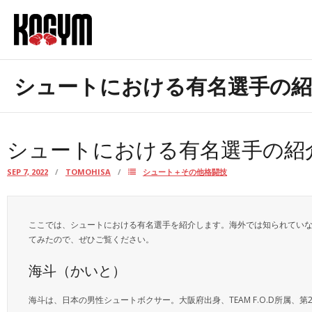
Skip
to
content
お問合せ
シュートにおける有名選手の紹
当サイトについて
シュートにおける有名選手の紹
SEP 7, 2022
TOMOHISA
シュート＋その他格闘技
ここでは、シュートにおける有名選手を紹介します。海外では知られていな
てみたので、ぜひご覧ください。
海斗（かいと）
海斗は、日本の男性シュートボクサー。大阪府出身、TEAM F.O.D所属、第2代