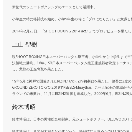
新世代のシュートボクシングのエースとして活躍中。
小学生の時に格闘技を始め、小学5年生の時に「プロになりたい」と意識し
2014年2月23日、「SHOOT BOXING 2014 act.1」でプロデビュ
上山 聖樹
現SHOOT BOXING日本スーパーバンタム級王者。小学生から中学生まで
決勝戦に勝利。16年、SB日本スーパーバンタム級王座挑戦者決定トーナメ
し、悲願の王座奪取を果たした。
19年6月に神戸で開催されたRIZIN.16でRIZIN初参戦を果たし、健吾に3
GROUND ZERO TOKYO 2019でREBELS-Muaythai、九州五冠
ラウンドの末敗れ、11月にRIZIN2連勝を達成した。2009年6月、RIZ
鈴木博昭
鈴木博昭は、日本の男性総合格闘家、元シュートボクサー。BELLWOOD FI
鈴木博昭は、音楽が大好きな少年だった。格闘技に目覚めたのは10代の頃