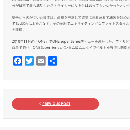
分が日本で最も成功したストライカーになるとは思ってもいなかったとい
空手から火がついた鈴木は、高校を中退して道場に住み込みで練習を始め
で150試合以上をこなす。その多彩でエキサイティングなファイトスタイ
を獲得。
2018年11月の「ONE」でONE Super Seriesデビューを果たした。フィリ
白星で飾り、ONE Super Seriesバンタム級ムエタイでベルトを獲得し防
F
T
E
S
ac
w
m
h
e
itt
ai
ar
b
er
l
e
o
o
PREVIOUS POST
k