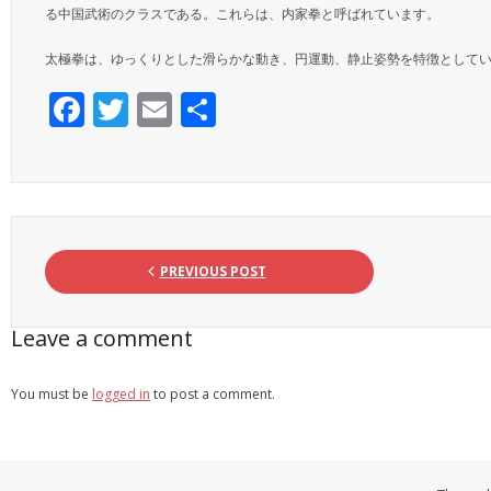
る中国武術のクラスである。これらは、内家拳と呼ばれています。
太極拳は、ゆっくりとした滑らかな動き、円運動、静止姿勢を特徴として
F
T
E
S
ac
w
m
h
e
itt
ai
ar
b
er
l
e
o
o
PREVIOUS POST
k
Leave a comment
You must be
logged in
to post a comment.