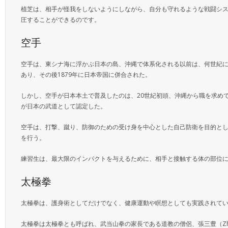
植芝は、相手が怪我をしないようにしながら、自分も守れるような戦闘シ
圧することができるのです。
空手
空手は、東シナ海に浮かぶ日本の島、沖縄で体系化される以前は、何世紀
あり、その後1879年に日本帝国に併合された。
しかし、空手が日本本土で普及したのは、20世紀初頭、沖縄から職を求めて
が日本の武道として認定した。
空手は、打撃、蹴り、防御のための受け身を中心とした自己防衛を目的と
を行う。
練習生は、最大限のインパクトを与えるために、相手と接触する体の部位
太極拳
太極拳は、護身術としてだけでなく、健康運動や瞑想としても実践されて
太極拳は太極拳とも呼ばれ、武当山拳の家長である道教の僧侶、張三豊（Zhang