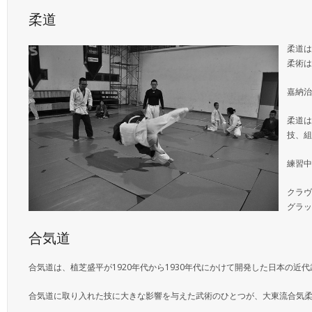
柔道
柔道は
柔術は
嘉納治
柔道は
技、組
練習中
クラヴ
グラッ
合気道
合気道は、植芝盛平が1920年代から1930年代にかけて開発した日本の
合気道に取り入れた技に大きな影響を与えた武術のひとつが、大東流合気